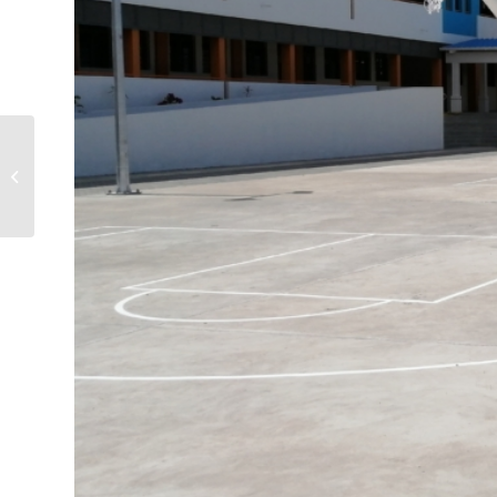
Mesures de
stabilisation des talus
près du pont de la
Rivière des Anguilles...