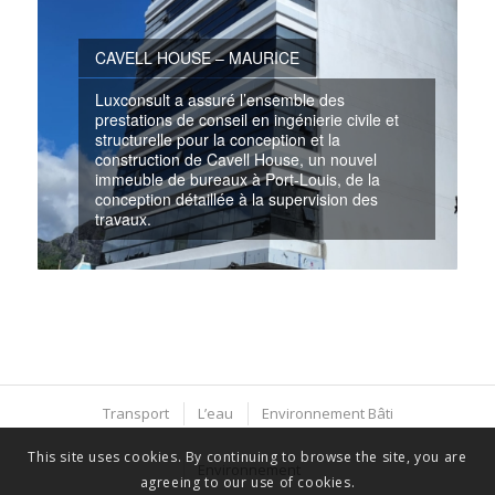
CAVELL HOUSE – MAURICE
Luxconsult a assuré l’ensemble des
prestations de conseil en ingénierie civile et
structurelle pour la conception et la
construction de Cavell House, un nouvel
immeuble de bureaux à Port-Louis, de la
conception détaillée à la supervision des
travaux.
Transport
L’eau
Environnement Bâti
This site uses cookies. By continuing to browse the site, you are
Environnement
agreeing to our use of cookies.